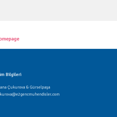
 homepage
şim Bilgileri
ana Çukurova & Gürselpaşa
kurova@e2gencmuhendisler.com