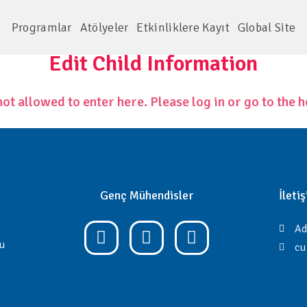
Programlar
Atölyeler
Etkinliklere Kayıt
Global Site
Edit Child Information
not allowed to enter here. Please log in or go to the
Genç Mühendisler
İleti
Ad
bu
cu