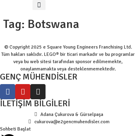
Etkinliklere Kayıt
Tag:
Botswana
© Copyright 2025 e Square Young Engineers Franchising Ltd.
Tüm hakları saklıdır. LEGO® bir ticari markadır ve bu programlar
veya bu web sitesi tarafından sponsor edilmemekte,
onaylanmamakta veya desteklenmemektedir.
GENÇ MÜHENDİSLER
İLETİŞİM BİLGİLERİ
Adana Çukurova & Gürselpaşa
cukurova@e2gencmuhendisler.com
Sohbeti Başlat