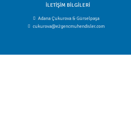
İLETİŞİM BİLGİLERİ
Adana Çukurova & Gürselpaşa
cukurova@e2gencmuhendisler.com