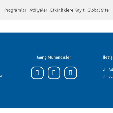
Programlar
Atölyeler
Etkinliklere Kayıt
Global Site
Genç Mühendisler
İleti
Ad
bu
cu