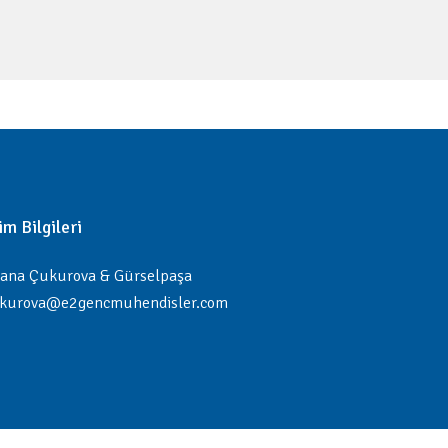
şim Bilgileri
ana Çukurova & Gürselpaşa
kurova@e2gencmuhendisler.com